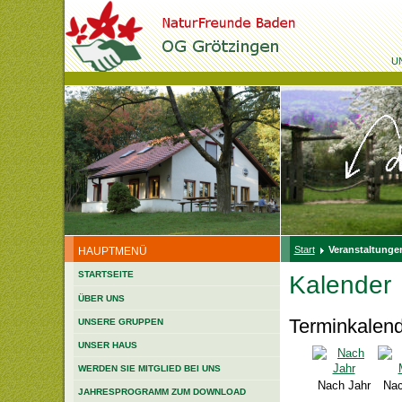
U
Start
Veranstaltungen
HAUPTMENÜ
STARTSEITE
Kalender
ÜBER UNS
Terminkalen
UNSERE GRUPPEN
UNSER HAUS
WERDEN SIE MITGLIED BEI UNS
Nach Jahr
Nac
JAHRESPROGRAMM ZUM DOWNLOAD