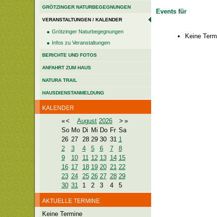
GRÖTZINGER NATURBEGEGNUNGEN
Events für
VERANSTALTUNGEN / KALENDER
Grötzinger Naturbegegnungen
Keine Term
Infos zu Veranstaltungen
BERICHTE UND FOTOS
ANFAHRT ZUM HAUS
NATURA TRAIL
HAUSDIENSTANMELDUNG
KALENDER
«
<
August
2026
>
»
So
Mo
Di
Mi
Do
Fr
Sa
26
27
28
29
30
31
1
2
3
4
5
6
7
8
9
10
11
12
13
14
15
16
17
18
19
20
21
22
23
24
25
26
27
28
29
30
31
1
2
3
4
5
AKTUELLE TERMINE
Keine Termine